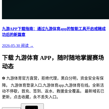
九游APP下载指南：通过九游体育app的智能工具开启戒赌成
功后的新篇章
2026-05-30
阅读
→
下载 九游体育 APP，随时随地掌握赛场
动态
⚽ 九游体育官方直营，拒绝代理，黑白分明，资金安全有保
障。 九游体育登录入口,九游体育app,九游体育在线。全新活
动不停歇，首充、签到、返水、救援金全覆盖。 最新域名已
更新，点击收藏，永不丢失入口。