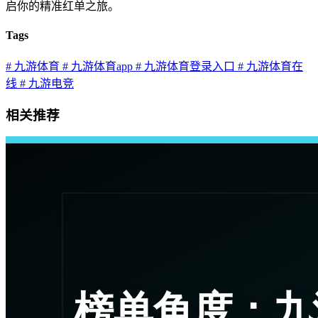
启你的精准红单之旅。
Tags
# 九游体育
# 九游体育app
# 九游体育登录入口
# 九游体育在
线
# 九游电竞
相关推荐