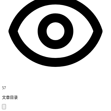
57
文章目录