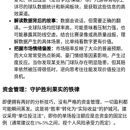
详尽的球队数据统计和新闻板块，是获取这些信息的高
效渠道。
解读数据背后的故事：
数据会说话，但需要正确的翻
译。一支球队场均控球率高，可能意味着压制力强，也
可能暴露其防线空虚。结合比赛录像或高质量战报，理
解数据产生的具体场景，比单纯看数字更有价值。
把握市场情绪偏差：
市场赔率反映了大众的普遍预期，
而大众常常受热点新闻、豪门情结等因素影响，产生过
度反应。当你发现某支热门球队存在明显隐患，但其赔
率依然被压得很低时，逆向思考往往能发现价值投注的
良机。
资金管理：守护胜利果实的铁律
即便拥有再好的分析技巧，没有严格的资金管理，一切盈利都
可能瞬间蒸发。这是将“胜率”转化为“实际收益”的护城河。建
议采用“单位投注法”，即你的单场投注额应是总资金的固定比
例（通常建议在1%-5%之间，视个人风险承受力而定）。