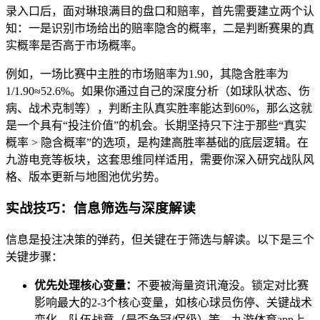
录入口后，面对琳琅满目的盘口和赔率，首先需要建立两个认
知：一是识别市场给出的赔率隐含的概率，二是判断赛果的真
实概率是否高于市场概率。
例如，一场比赛中主胜的市场赔率为1.90，其隐含胜率为
1/1.90≈52.6%。如果你通过自己的深度分析（如球队状态、伤
病、战术克制等），判断主队真实胜率能达到60%，那么这就
是一个具有“投注价值”的机会。长期坚持只下注于那些“真实
概率 > 隐含概率”的选项，是构建高胜率基础的底层逻辑。在
九游电竞等板块，这套思维同样适用，需要你深入研究战队风
格、版本更新与地图池优劣势。
实战技巧：信息筛选与深度解读
信息是投注决策的弹药，但关键在于筛选与解读。以下是三个
关键步骤：
优先处理核心变量：
不要被海量资讯淹没。锁定对比赛
影响最大的2-3个核心变量，如核心球员伤停、关键战术
变化、队伍战意（是否争冠/保级）等。九游体育app上