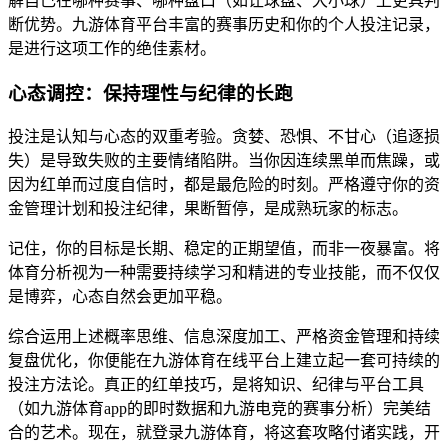
解自己在哪种赛事、哪种盘口（如让球盘、大小球）上更具判
断优势。九游体育平台丰富的赛事历史和你的个人投注记录，
是进行这项工作的绝佳素材。
心态调控：保持理性与纪律的长跑
投注是认知与心态的双重考验。贪婪、恐惧、不甘心（追逐损
失）是导致失败的主要情绪陷阱。当你因连续黑单而焦躁，或
因为红单而过度自信时，都是最危险的时刻。严格遵守你的资
金管理计划和投注纪律，果断暂停，是成熟玩家的标志。
记住，你的目标是长期、稳定的正期望值，而非一夜暴富。将
体育分析视为一种需要持续学习和精进的专业技能，而不仅仅
是博弈，心态自然会更加平稳。
综合运用上述概率思维、信息深度加工、严格资金管理和持续
复盘优化，你便能在九游体育在线平台上建立起一套可持续的
投注方法论。真正的红单技巧，是将知识、纪律与平台工具
（如九游体育app的即时数据和九游电竞的赛事分析）完美结
合的艺术。现在，就登录九游体育，将这套攻略付诸实践，开