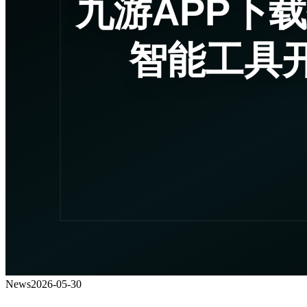
News
2026-05-30