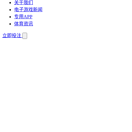
关于我们
电子游戏新闻
专用APP
体育资讯
立即投注