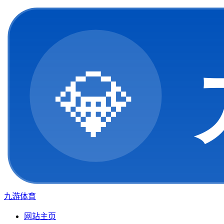
九游体育
网站主页