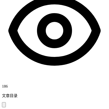
186
文章目录