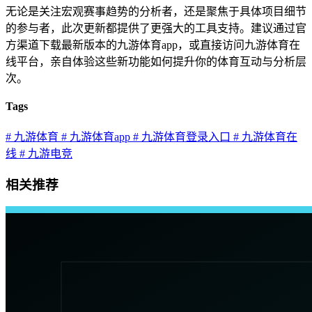
无论是关注宏观赛事趋势的分析者，还是聚焦于具体项目细节
的参与者，此次更新都提供了更强大的工具支持。建议通过官
方渠道下载最新版本的九游体育app，或直接访问九游体育在
线平台，亲自体验这些新功能如何提升你的体育互动与分析层
次。
Tags
# 九游体育
# 九游体育app
# 九游体育登录入口
# 九游体育在
线
# 九游电竞
相关推荐