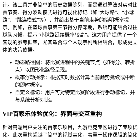
计。该工具并非简单的历史数据陈列，而是通过算法对实时比
赛节奏、得分波动模式进行可视化标记（如“大球路”、“小球
路”、“跳连模式”等），并给出基于当前走势的简明概率提
示。例如，在篮球赛事第三节得分停滞期，系统可能结合过往
球队习惯，提示“小球路延续概率较高”。这为用户提供了一个
客观的参考框架，尤其适合与个人观察判断相结合，形成更立
体的决策依据。
动态路径图：将比赛进程中的关键节点（如得分、转折
点）以图形化路径呈现。
概率浮动提示：根据实时数据计算当前趋势延续或中断
的即时概率。
自定义标记：用户可对特定比赛阶段进行手动标记，并
与系统分析对比。
VIP百家乐体验优化：界面与交互重构
针对高端用户关注的百家乐项目，九游电竞专区进行了专项优
化。此次重构超越了简单的视觉美化，着重于操作逻辑的简化