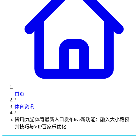
首页
/
体育资讯
/
资讯|九游体育最新入口发布live新功能：融入大小路预
判技巧与VIP百家乐优化