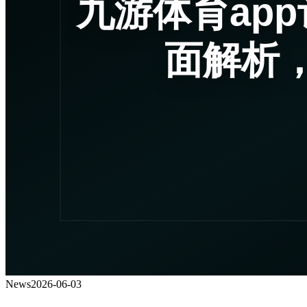
News
2026-06-03