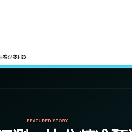
季后赛观赛利器