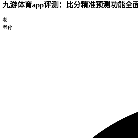
九游体育app评测：比分精准预测功能全
老
老孙