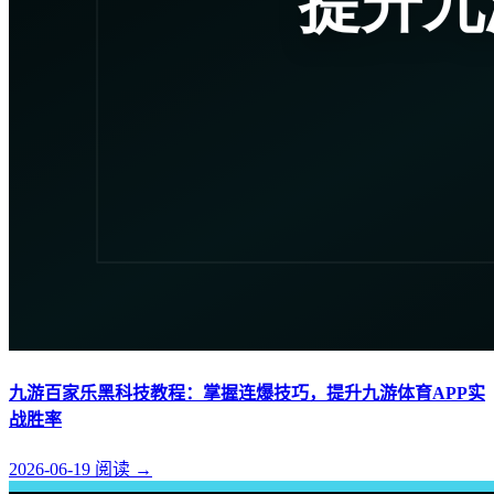
九游百家乐黑科技教程：掌握连爆技巧，提升九游体育APP实
战胜率
2026-06-19
阅读
→