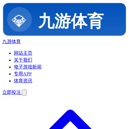
九游体育
网站主页
关于我们
电子游戏新闻
专用APP
体育资讯
立即投注