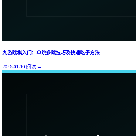
九游跳棋入门：单跳多跳技巧及快速吃子方法
2026-01-10
阅读
→