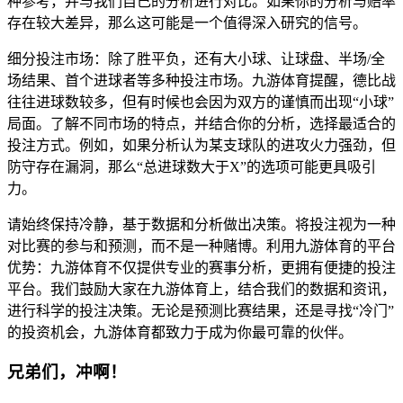
种参考，并与我们自己的分析进行对比。如果你的分析与赔率
存在较大差异，那么这可能是一个值得深入研究的信号。
细分投注市场：除了胜平负，还有大小球、让球盘、半场/全
场结果、首个进球者等多种投注市场。九游体育提醒，德比战
往往进球数较多，但有时候也会因为双方的谨慎而出现“小球”
局面。了解不同市场的特点，并结合你的分析，选择最适合的
投注方式。例如，如果分析认为某支球队的进攻火力强劲，但
防守存在漏洞，那么“总进球数大于X”的选项可能更具吸引
力。
请始终保持冷静，基于数据和分析做出决策。将投注视为一种
对比赛的参与和预测，而不是一种赌博。利用九游体育的平台
优势：九游体育不仅提供专业的赛事分析，更拥有便捷的投注
平台。我们鼓励大家在九游体育上，结合我们的数据和资讯，
进行科学的投注决策。无论是预测比赛结果，还是寻找“冷门”
的投资机会，九游体育都致力于成为你最可靠的伙伴。
兄弟们，冲啊！