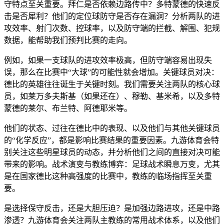
守特点至关重要。拜仁是否依赖边路传中？多特蒙德的快速反
击是否犀利？他们的定位球防守是否存在漏洞？分析两队的进
攻效率、射门次数、控球率，以及防守端的拦截、解围、犯规
数据，能帮助我们预判比赛的走向。
例如，如果一支球队的进攻效率极高，但防守端容易出现失
误，那么在比赛中“大球”的可能性就会增加。关键球员对决：
德比的英雄往往诞生于关键时刻。我们需要关注两队的核心球
员，如莱万多夫斯基（如果还在）、穆勒、基米希，以及多特
蒙德的莱尔、布兰特、阿德耶米等。
他们的状态、过往在德比中的表现、以及他们与其他关键球员
的“化学反应”，都是影响比赛结果的重要因素。九游体育会特
别关注这些明星球员的动态，并分析他们之间的直接对决可能
带来的影响。战术演变与教练博弈：足球战术瞬息万变，尤其
是在国家德比这种高强度的比赛中，教练的临场指挥至关重
要。
是选择保守反击，还是大胆压迫？是加强边路进攻，还是中路
渗透？九游体育会关注两队主教练的常用战术体系，以及他们