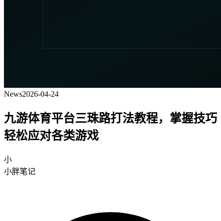
News
2026-04-24
九游体育平台三珠路打法教程，掌握技巧
轻松应对各类游戏
小
小胖笔记