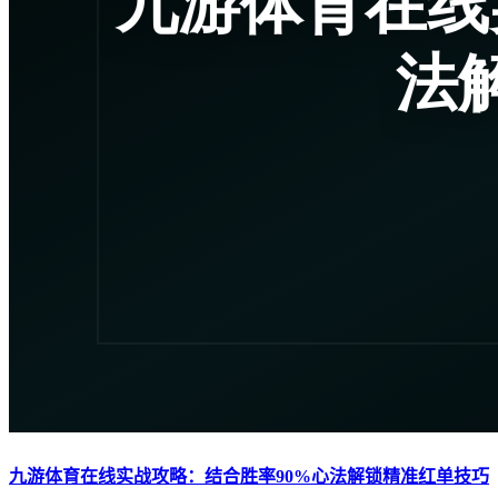
九游体育在线实战攻略：结合胜率90%心法解锁精准红单技巧