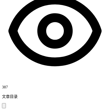
387
文章目录