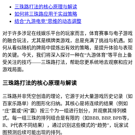
三珠路打法的核心原理与解读
如何将三珠路应用于实战策略
结合“九游电竞”思维的动态调整
对于许多涉足在线娱乐平台的玩家而言，体育赛事与电子游戏
的融合玩法，尤其是棋牌类游戏，总是充满了挑战与机遇。如
何从看似随机的牌局中提炼出有效的策略，是提升体验与表现
的关键。今天，我们将深入探讨一种在“九游体育”等平台上备
受关注的技巧——三珠路打法，帮助您更系统地去观察和应对
游戏局面。
三珠路打法的核心原理与解读
三珠路并非凭空创造的理论，它源于对大量游戏历史记录（如
百家乐路单）的图形化归纳。其核心是将连续的结果（例如
“庄”赢或“闲”赢）按三个为一组进行划分，并观察其排列模
式。每一组三珠的排列组合是有限的（如BBB, BBP, BPB等，
B、P代表不同结果），通过识别这些模式的“趋势”，玩家试
图预测后续可能出现的排列。