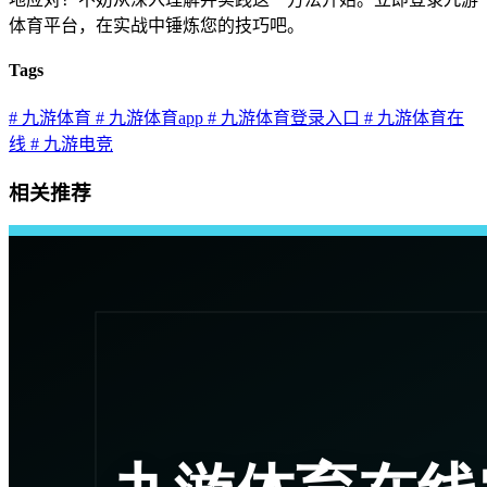
体育平台，在实战中锤炼您的技巧吧。
Tags
# 九游体育
# 九游体育app
# 九游体育登录入口
# 九游体育在
线
# 九游电竞
相关推荐