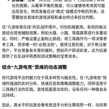
长的周期，从概率平衡的角度，可以谨慎地考虑其可能
出现变化，转而准备应对“跳式”或模式中断的到来。这
需要结合具体的游戏进程和桌台特点来综合判断。
在“九游体育在线”的实战环境中，切勿机械套用。有效的做法
是结合其他辅助观察，例如大路、小路、珠盘路等进行多重验
证。同时，严格设置止盈和止损线，将三珠路作为一项决策参
考工具，而非唯一的“必胜法则”。值得注意的是，对于新注册
用户，平台常备有丰厚的福利，例如开户即送彩金，这为玩家
提供了在实战中熟悉和测试策略的宝贵资本。
结合“九游电竞”思维的动态调整
现代游戏平台的魅力在于其多样性与融合性。在“九游电竞”领
域所强调的实时分析、快速应变和策略调整能力，同样适用于
三珠路打法的实践。游戏局面是动态的，没有任何一种路会永
远持续。
因此，高水平的玩家会像电竞选手分析比赛局势一样，动态审